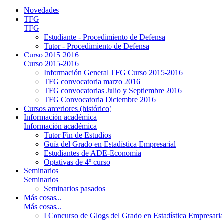
Novedades
TFG
TFG
Estudiante - Procedimiento de Defensa
Tutor - Procedimiento de Defensa
Curso 2015-2016
Curso 2015-2016
Información General TFG Curso 2015-2016
TFG convocatoria marzo 2016
TFG convocatorias Julio y Septiembre 2016
TFG Convocatoria Diciembre 2016
Cursos anteriores (histórico)
Información académica
Información académica
Tutor Fin de Estudios
Guía del Grado en Estadística Empresarial
Estudiantes de ADE-Economia
Optativas de 4º curso
Seminarios
Seminarios
Seminarios pasados
Más cosas...
Más cosas...
I Concurso de Glogs del Grado en Estadística Empresari